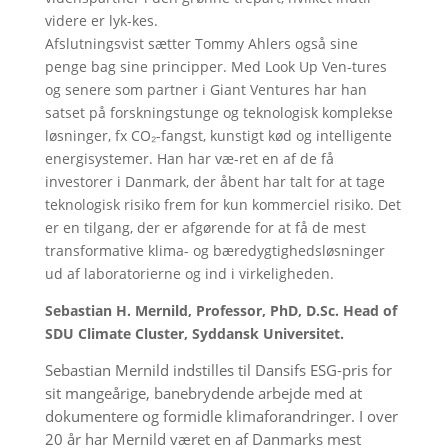
videre er lyk-kes.
Afslutningsvist sætter Tommy Ahlers også sine
penge bag sine principper. Med Look Up Ven-tures
og senere som partner i Giant Ventures har han
satset på forskningstunge og teknologisk komplekse
løsninger, fx CO₂-fangst, kunstigt kød og intelligente
energisystemer. Han har væ-ret en af de få
investorer i Danmark, der åbent har talt for at tage
teknologisk risiko frem for kun kommerciel risiko. Det
er en tilgang, der er afgørende for at få de mest
transformative klima- og bæredygtighedsløsninger
ud af laboratorierne og ind i virkeligheden.
Sebastian H. Mernild
, Professor, PhD, D.Sc. Head of
SDU Climate Cluster, Syddansk U
niversitet.
Sebastian Mernild indstilles til Dansifs ESG-pris for
sit mangeårige, banebrydende arbejde med at
dokumentere og formidle klimaforandringer. I over
20 år har Mernild været en af Danmarks mest