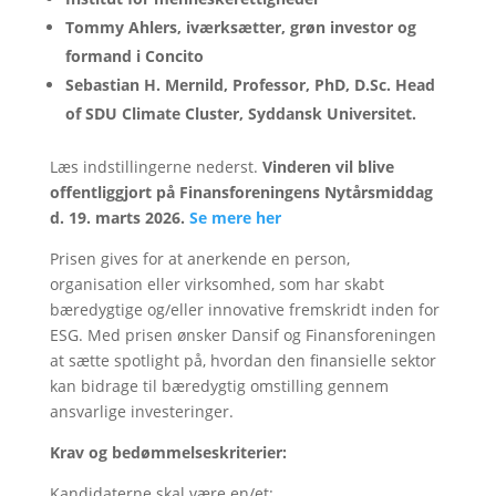
Tommy Ahlers, iværksætter, grøn investor og
formand i Concito
Sebastian H. Mernild
, Professor, PhD, D.Sc. Head
of SDU Climate Cluster, Syddansk U
niversitet.
Læs indstillingerne nederst.
Vinderen vil blive
offentliggjort på Finansforeningens Nytårsmiddag
d. 19. marts 2026.
Se mere her
Prisen gives for at anerkende en person,
organisation eller virksomhed, som har skabt
bæredygtige og/eller innovative fremskridt inden for
ESG. Med prisen ønsker Dansif og Finansforeningen
at sætte spotlight på, hvordan den finansielle sektor
kan bidrage til bæredygtig omstilling gennem
ansvarlige investeringer.
Krav og bedømmelseskriterier:
Kandidaterne skal være en/et: