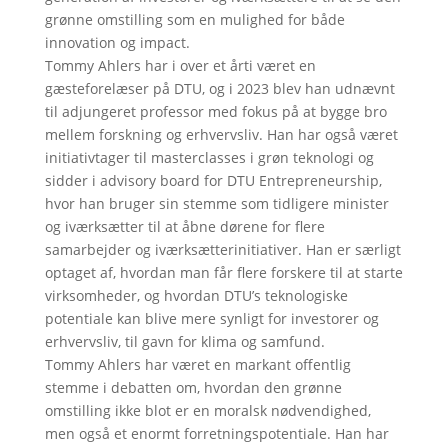
grønne omstilling som en mulighed for både
innovation og impact.
Tommy Ahlers har i over et årti været en
gæsteforelæser på DTU, og i 2023 blev han udnævnt
til adjungeret professor med fokus på at bygge bro
mellem forskning og erhvervsliv. Han har også været
initiativtager til masterclasses i grøn teknologi og
sidder i advisory board for DTU Entrepreneurship,
hvor han bruger sin stemme som tidligere minister
og iværksætter til at åbne dørene for flere
samarbejder og iværksætterinitiativer. Han er særligt
optaget af, hvordan man får flere forskere til at starte
virksomheder, og hvordan DTU’s teknologiske
potentiale kan blive mere synligt for investorer og
erhvervsliv, til gavn for klima og samfund.
Tommy Ahlers har været en markant offentlig
stemme i debatten om, hvordan den grønne
omstilling ikke blot er en moralsk nødvendighed,
men også et enormt forretningspotentiale. Han har