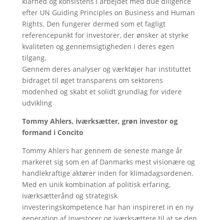
klarhed og konsistens i arbejdet med due diligence
efter UN Guiding Principles on Business and Human
Rights. Den fungerer dermed som et fagligt
referencepunkt for investorer, der ønsker at styrke
kvaliteten og gennemsigtigheden i deres egen
tilgang.
Gennem deres analyser og værktøjer har instituttet
bidraget til øget transparens om sektorens
modenhed og skabt et solidt grundlag for videre
udvikling
Tommy Ahlers, iværksætter, grøn investor og
formand i Concito
Tommy Ahlers har gennem de seneste mange år
markeret sig som en af Danmarks mest visionære og
handlekraftige aktører inden for klimadagsordenen.
Med en unik kombination af politisk erfaring,
iværksætterånd og strategisk
investeringskompetence har han inspireret in en ny
generation af investorer og iværksættere til at se den