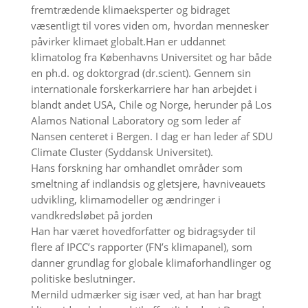
fremtrædende klimaeksperter og bidraget
væsentligt til vores viden om, hvordan mennesker
påvirker klimaet globalt.
Han er uddannet
klimatolog fra Københavns Universitet og har både
en ph.d. og doktorgrad (dr.scient). Gennem sin
internationale forskerkarriere har han arbejdet i
blandt andet USA, Chile og Norge, herunder på Los
Alamos National Laboratory og som leder af
Nansen centeret i Bergen. I dag er han leder af SDU
Climate Cluster (Syddansk Universitet).
Hans forskning har omhandlet områder som
smeltning af indlandsis og gletsjere, havniveauets
udvikling, klimamodeller og ændringer i
vandkredsløbet på jorden
Han har været hovedforfatter og bidragsyder til
flere af IPCC’s rapporter (FN’s klimapanel), som
danner grundlag for globale klimaforhandlinger og
politiske beslutninger.
Mernild udmærker sig især ved, at han har bragt