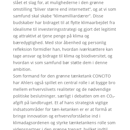
slået et slag for, at mulighederne i den grønne
omstilling “bliver større end internettet”, og at vi som
samfund skal skabe “klimamilliardærer”. Disse
budskaber har bidraget til at flytte klimaarbejdet fra
idealisme til investeringsstrategi og gjort det legitimt
og attraktivt at tjene penge på klima og
bæredygtighed. Med stor åbenhed og personlig
refleksion formidler han, hvordan iværksættere kan
tage ansvar og bidrage til klima og biodiversitet, og
hvordan vi som samfund bør støtte dem i denne
ambition.
Som formand for den grønne tænketank CONCITO
har Ahlers også spillet en central rolle i at bygge bro
mellem erhvervslivets realiteter og de nødvendige
politiske beslutninger, særligt i debatten om en CO₂-
afgift på landbruget. Et af hans strategisk vigtige
indsatsområder for tæn-ketanken er er at formå at
bringe innovation og erhvervsforståelse ind i
klimadagsordenen og styrke tænketankens rolle som
videnspartner i den grønne trepart, hvilket indtil