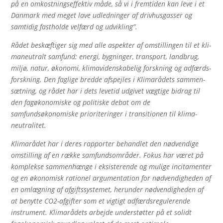
på en omkostningseffektiv måde, så vi i fremtiden kan leve i et
Danmark med meget lave udledninger af drivhusgasser og
samtidig fastholde velfærd og udvikling”.
Rådet be­skæf­ti­ger sig med alle aspek­ter af om­stil­lin­gen til et kli­
ma­neut­ralt sam­fund: ener­gi, byg­nin­ger, trans­port, land­brug,
miljø, natur, øko­no­mi, kli­mavi­den­ska­be­lig forsk­ning og ad­færds­
forsk­ning. Den faglige bredde afspejles i Kli­ma­rå­dets sam­men­
sætning, og rådet har i dets levetid udgivet vægtige bidrag til
den fagøkonomiske og politiske debat om de
samfundsøkonomiske prioriteringer i transitionen til klima-
neutralitet.
Klimarådet har i deres rapporter behandlet den nødvendige
omstilling af en række samfundsområder. Fokus har været på
komplekse sammenhænge i eksisterende og mulige incitamenter
og en økonomisk rationel argumentation for nødvendigheden af
en omlægning af afgiftssystemet, herunder nødvendigheden af
at benytte CO2-afgifter som et vigtigt adfærdsregulerende
instrument. Klimarådets arbejde understøtter på et solidt