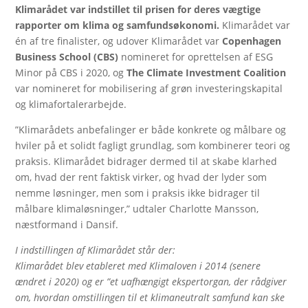
Klimarådet var indstillet til prisen for deres vægtige
rapporter om klima og samfundsøkonomi.
Klimarådet var
én af tre finalister, og udover Klimarådet var
Copenhagen
Business School (CBS)
nomineret for oprettelsen af ESG
Minor på CBS i 2020, og
The Climate Investment Coalition
var nomineret for mobilisering af grøn investeringskapital
og klimafortalerarbejde.
”Klimarådets anbefalinger er både konkrete og målbare og
hviler på et solidt fagligt grundlag, som kombinerer teori og
praksis. Klimarådet bidrager dermed til at skabe klarhed
om, hvad der rent faktisk virker, og hvad der lyder som
nemme løsninger, men som i praksis ikke bidrager til
målbare klimaløsninger,” udtaler Charlotte Mansson,
næstformand i Dansif.
I indstillingen af Klimarådet står der:
Klimarådet blev etableret med Klimaloven i 2014 (senere
ændret i 2020) og er ”et uafhængigt ekspertorgan, der rådgiver
om, hvordan omstillingen til et klimaneutralt samfund kan ske