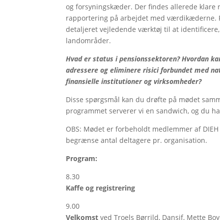
og forsyningskæder. Der findes allerede klare 
rapportering på arbejdet med værdikæderne. Fo
detaljeret vejledende værktøj til at identificere
landområder.
Hvad er status i pensionssektoren? Hvordan kan 
adressere og eliminere risici forbundet med na
finansielle institutioner og virksomheder?
Disse spørgsmål kan du drøfte på mødet samme
programmet serverer vi en sandwich, og du ha
OBS: Mødet er forbeholdt medlemmer af DIEH og
begrænse antal deltagere pr. organisation.
Program:
8.30
Kaffe og registrering
9.00
Velkomst
ved Troels Børrild, Dansif, Mette B