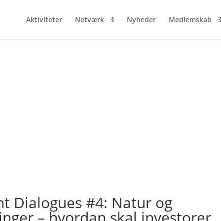
Aktiviteter
Netværk
Nyheder
Medlemskab
t Dialogues #4: Natur og
ringer – hvordan skal investorer