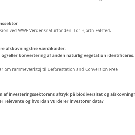
onssektor
sion ved WWF Verdensnaturfonden, Tor Hjorth-Falsted.
sikre afskovningsfrie værdikæder:
og/eller konvertering af anden naturlig vegetation identificeres,
ller om rammeværktøj til Deforestation and Conversion Free
n af investeringssektorens aftryk på biodiversitet og afskovning
 er relevante og hvordan vurderer investorer data?