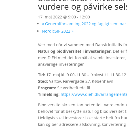
vurdere og påvirke se
17. maj 2022 @ 9:00
-
12:00
«
Generalforsamling 2022 og fagligt seminar 
NordicSIF 2022
»
Vær med når vi sammen med Dansk Initiativ for 
Natur og biodiversitet i investeringer.
Det er 
med DIEH med det formål at samle investorer, 
ansvarlige investeringer
Tid:
17. maj kl. 9.00-11.30 – frokost kl. 11.30-12
Sted:
Vartov, Farvergade 27, København
Program:
Se vedhæftede fil
Tilmelding:
https://www.dieh.dk/arrangement
Biodiversitetskrisen kan potentielt være endn
behovet for at beskytte natur og biodiversit
Heldigvis skal investorer ikke starte helt fra 
kan og bør adressere afskovning, konvertering a