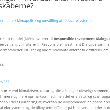
lskaberne?
om dansk klimapolitik og omstilling af fødevaresystemet
Etisk Handel (DIEH) inviterer til
Responsible Investment Dialogue
fjerde gang vi inviterer til Responsible Investment Dialogue samm
virksomheder, NGO’er og andre relevante aktører til drøftelser om
.00
er/237
u større end klimakrisen. Natur og klima hænger uløseligt sammen,
et får mere og mere opmærksomhed, men det er en stor og svær opga
bunden i deres vurdering af, hvordan de virksomheder, de finansierer
f økosystemer og de tilknyttede effekter på biodiversitet i deres dr