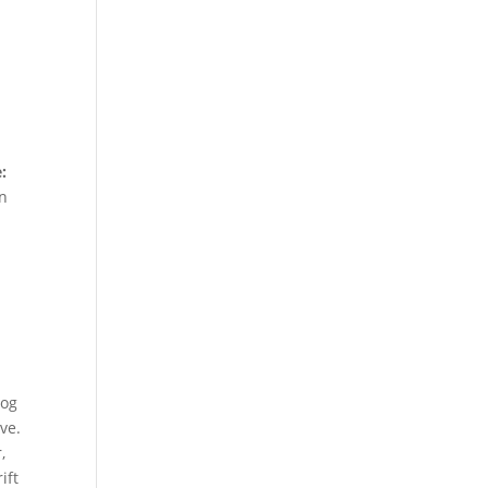
:
en
 og
ve.
,
ift