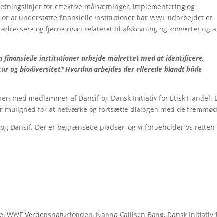
retningslinjer for effektive målsætninger, implementering og
r at understøtte finansielle institutioner har WWF udarbejdet et
, adressere og fjerne risici relateret til afskovning og konvertering a
finansielle institutioner arbejde målrettet med at identificere,
tur og biodiversitet? Hvordan arbejdes der allerede blandt både
n med medlemmer af Dansif og Dansk Initiativ for Etisk Handel. E
r mulighed for at netværke og fortsætte dialogen med de fremmød
 Dansif. Der er begrænsede pladser, og vi forbeholder os retten t
oye, WWF Verdensnaturfonden, Nanna Callisen Bang, Dansk Initiativ 