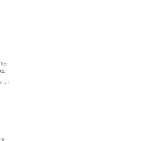
f
fter
te.
il at
for