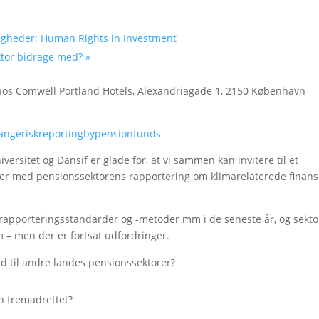
tigheder: Human Rights in Investment
ektor bidrage med?
»
 hos Comwell Portland Hotels, Alexandriagade 1, 2150 København
angeriskreportingbypensionfunds
ersitet og Dansif er glade for, at vi sammen kan invitere til et
r med pensionssektorens rapportering om klimarelaterede finansi
t, rapporteringsstandarder og -metoder mm i de seneste år, og sekt
m – men der er fortsat udfordringer.
ld til andre landes pensionssektorer?
n fremadrettet?