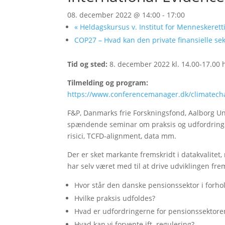
08. december 2022 @ 14:00
-
17:00
«
Heldagskursus v. Institut for Menneskeret
COP27 – Hvad kan den private finansielle s
Tid og sted:
8. december 2022 kl. 14.00-17.00
Tilmelding og program:
https://www.conferencemanager.dk/climatech
F&P, Danmarks frie Forskningsfond, Aalborg Univ
spændende seminar om praksis og udfordringe
risici, TCFD-alignment, data mm.
Der er sket markante fremskridt i datakvalite
har selv været med til at drive udviklingen fre
Hvor står den danske pensionssektor i forho
Hvilke praksis udfoldes?
Hvad er udfordringerne for pensionssektore
Hvad kan vi forvente ift. regulering?