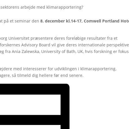
nssektorens arbejde med klimarapportering?
bat på et seminar den
8. december kl.14-17,
Comwell Portland Hote
borg Universitet præsentere deres foreløbige resultater fra et
rskernes Advisory Board vil give deres internationale perspektive
g fra Ania Zalewska, University of Bath, UK, hvis forskning er fokus
jdere med interesserer for udviklingen i klimarapportering.
agere, så tilmeld dig hellere før end senere.