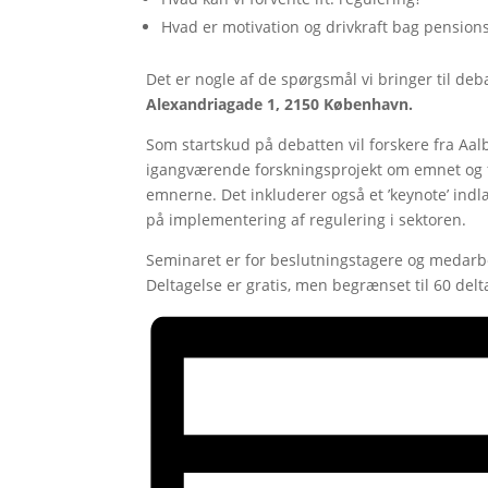
Hvad er motivation og drivkraft bag pensio
Det er nogle af de spørgsmål vi bringer til de
Alexandriagade 1, 2150 København.
Som startskud på debatten vil forskere fra Aal
igangværende forskningsprojekt om emnet og fo
emnerne. Det inkluderer også et ’keynote’ indlæ
på implementering af regulering i sektoren.
Seminaret er for beslutningstagere og medarbe
Deltagelse er gratis, men begrænset til 60 delt