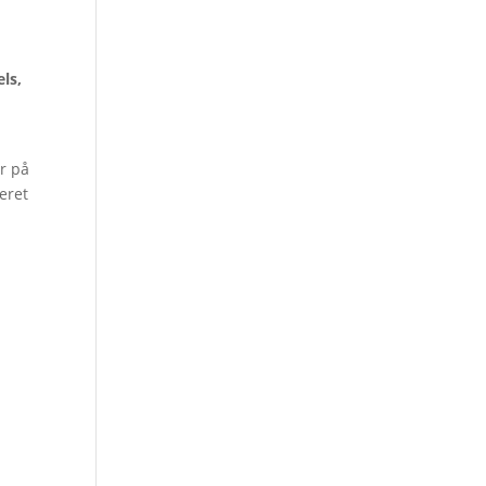
ls,
r på
eret